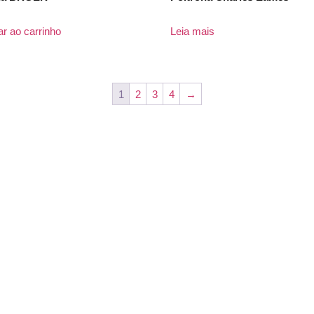
ar ao carrinho
Leia mais
1
2
3
4
→