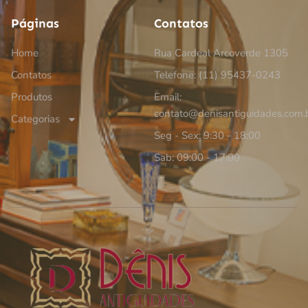
Páginas
Contatos
Home
Rua Cardeal Arcoverde 1305
Contatos
Telefone: (11) 95437-0243
Produtos
Email:
contato@denisantiguidades.com.
Categorias
Seg - Sex: 9:30 - 18:00
Sab: 09:00 - 17:00