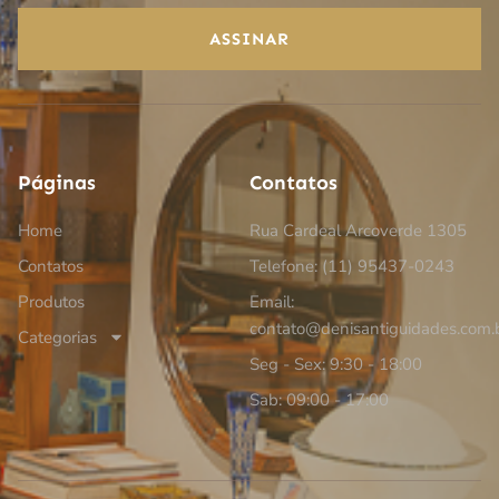
ASSINAR
Páginas
Contatos
Home
Rua Cardeal Arcoverde 1305
Contatos
Telefone: (11) 95437-0243
Produtos
Email:
contato@denisantiguidades.com.
Categorias
Seg - Sex: 9:30 - 18:00
Sab: 09:00 - 17:00