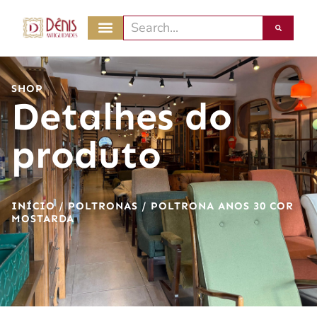
SHOP
Detalhes do
produto
INÍCIO
/
POLTRONAS
/ POLTRONA ANOS 30 COR
MOSTARDA