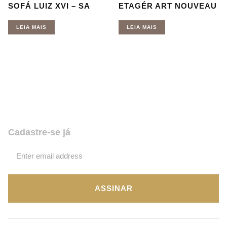
SOFÁ LUIZ XVI – SA
ETAGÉR ART NOUVEAU
LEIA MAIS
LEIA MAIS
Quer receber nossas novidades e
promoções? Coloque seu email,
assine e fique por dentro de tudo!
Cadastre-se já
ASSINAR