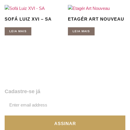
SOFÁ LUIZ XVI – SA
ETAGÉR ART NOUVEAU
LEIA MAIS
LEIA MAIS
Quer receber nossas novidades e
promoções? Coloque seu email,
assine e fique por dentro de tudo!
Cadastre-se já
ASSINAR