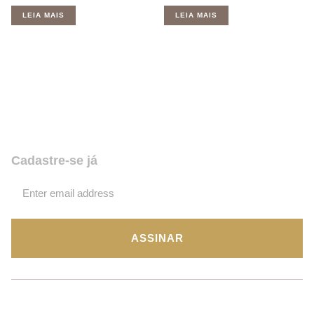
LEIA MAIS
LEIA MAIS
Quer receber nossas novidades e
promoções? Coloque seu email,
assine e fique por dentro de tudo!
Cadastre-se já
ASSINAR