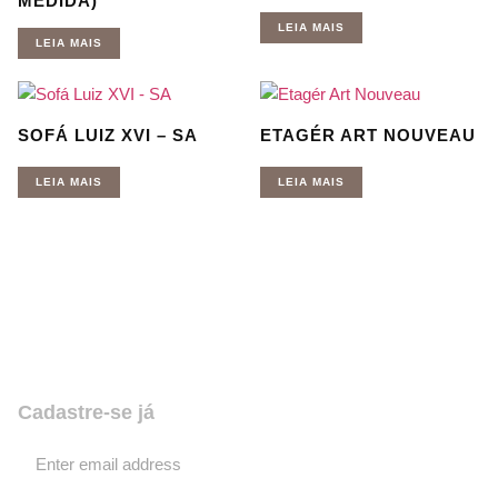
MEDIDA)
LEIA MAIS
LEIA MAIS
SOFÁ LUIZ XVI – SA
ETAGÉR ART NOUVEAU
LEIA MAIS
LEIA MAIS
Quer receber nossas novidades e
promoções? Coloque seu email,
assine e fique por dentro de tudo!
Cadastre-se já