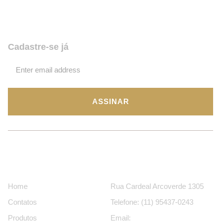
promoções? Coloque seu email,
assine e fique por dentro de tudo!
Cadastre-se já
ASSINAR
Páginas
Contatos
Home
Rua Cardeal Arcoverde 1305
Contatos
Telefone: (11) 95437-0243
Produtos
Email: