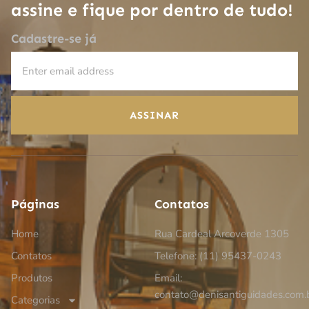
assine e fique por dentro de tudo!
Cadastre-se já
ASSINAR
Páginas
Contatos
Home
Rua Cardeal Arcoverde 1305
Contatos
Telefone: (11) 95437-0243
Produtos
Email:
contato@denisantiguidades.com.
Categorias