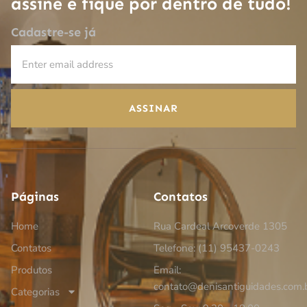
assine e fique por dentro de tudo!
Cadastre-se já
ASSINAR
Páginas
Contatos
Home
Rua Cardeal Arcoverde 1305
Contatos
Telefone: (11) 95437-0243
Produtos
Email:
contato@denisantiguidades.com.
Categorias