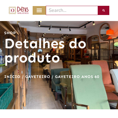
SHOP
Detalhes do
produto
INÍCIO
/
GAVETEIRO
/ GAVETEIRO ANOS 60