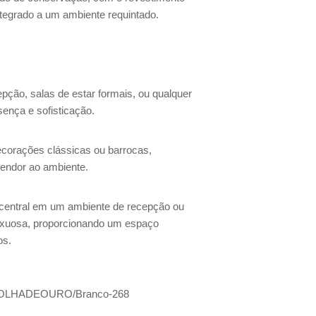
ntegrado a um ambiente requintado.
epção, salas de estar formais, ou qualquer
ença e sofisticação.
ecorações clássicas ou barrocas,
lendor ao ambiente.
central em um ambiente de recepção ou
uxuosa, proporcionando um espaço
os.
OLHADEOURO/Branco-268