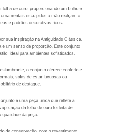
m folha de ouro, proporcionando um brilho e
s ornamentais esculpidos à mão realçam o
neas e padrões decorativos ricos.
or sua inspiração na Antiguidade Clássica,
a e um senso de proporção. Este conjunto
ilo, ideal para ambientes sofisticados.
deslumbrante, o conjunto oferece conforto e
formais, salas de estar luxuosas ou
biliário de destaque.
conjunto é uma peça única que reflete a
aplicação da folha de ouro foi feita de
a qualidade da peça.
ado de conservação, com o revestimento