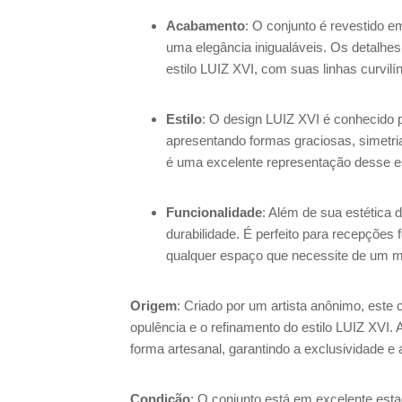
Acabamento
: O conjunto é revestido e
uma elegância inigualáveis. Os detalhe
estilo LUIZ XVI, com suas linhas curvilí
Estilo
: O design LUIZ XVI é conhecido p
apresentando formas graciosas, simetri
é uma excelente representação desse est
Funcionalidade
: Além de sua estética 
durabilidade. É perfeito para recepções 
qualquer espaço que necessite de um mo
Origem
: Criado por um artista anônimo, este 
opulência e o refinamento do estilo LUIZ XVI. A 
forma artesanal, garantindo a exclusividade e 
Condição
: O conjunto está em excelente est