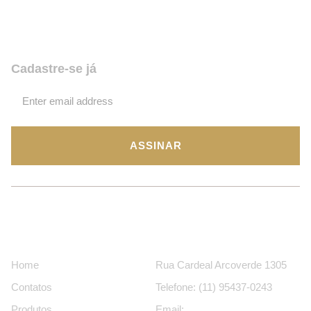
promoções? Coloque seu email,
assine e fique por dentro de tudo!
Cadastre-se já
ASSINAR
Páginas
Contatos
Home
Rua Cardeal Arcoverde 1305
Contatos
Telefone: (11) 95437-0243
Produtos
Email: