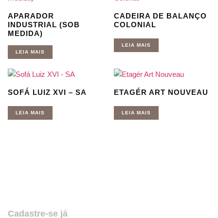
APARADOR
CADEIRA DE BALANÇO
INDUSTRIAL (SOB
COLONIAL
MEDIDA)
LEIA MAIS
LEIA MAIS
SOFÁ LUIZ XVI – SA
ETAGÉR ART NOUVEAU
LEIA MAIS
LEIA MAIS
Quer receber nossas novidades e
promoções? Coloque seu email,
assine e fique por dentro de tudo!
Cadastre-se já