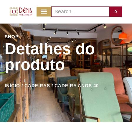
SHOP
Detalhes do
produto
INÍCIO
/
CADEIRAS
/ CADEIRA ANOS 40