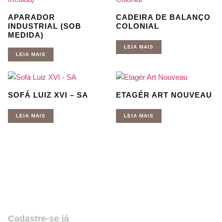
APARADOR
CADEIRA DE BALANÇO
INDUSTRIAL (SOB
COLONIAL
MEDIDA)
LEIA MAIS
LEIA MAIS
SOFÁ LUIZ XVI – SA
ETAGÉR ART NOUVEAU
LEIA MAIS
LEIA MAIS
Quer receber nossas novidades e
promoções? Coloque seu email,
assine e fique por dentro de tudo!
Cadastre-se já