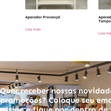
Aparador Provençal
Aparad
Tampo
Leia mais
Leia ma
Quer receber nossas novidad
promoções? Coloque seu ema
assine e fique por dentro de