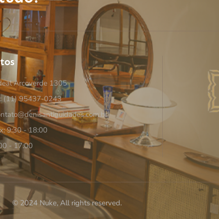
tos
deal Arcoverde 1305
e: (11) 95437-0243
ontato@denisantiguidades.com.br
x: 9:30 - 18:00
00 - 17:00
© 2024 Nuke, All rights reserved.