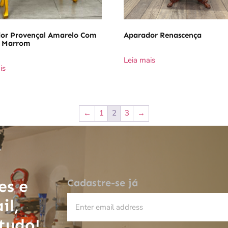
or Provençal Amarelo Com
Aparador Renascença
 Marrom
Leia mais
is
←
1
2
3
→
es e
Cadastre-se já
il,
 tudo!