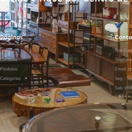
Páginas
Conta
Home
Rua Car
Contatos
Telefon
Produtos
Email: c
Categorias
Seg - Se
Sab: 09: